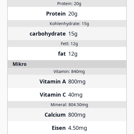
Protein:
20g
Protein
20g
Kohlenhydrate:
15g
carbohydrate
15g
Fett:
12g
fat
12g
Mikro
Vitamin:
840mg
Vitamin A
800mg
Vitamin C
40mg
Mineral:
804.50mg
Calcium
800mg
Eisen
4.50mg