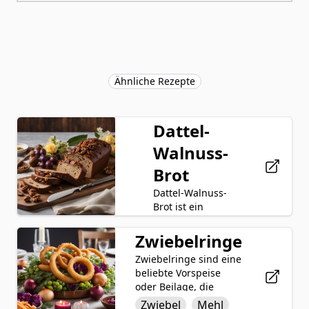
Ähnliche Rezepte
Dattel-
Walnuss-
Brot
Dattel-Walnuss-
Brot ist ein
köstlicher und
aromatischer
Zwiebelringe
Datteln
Backgenuss, der
Zwiebelringe sind eine
Walnüsse
die Süße von
beliebte Vorspeise
Datteln mit der
Mehl
oder Beilage, die
Nussigkeit von
durch das Überziehen
Walnüssen
Zwiebel
Backpulver
Mehl