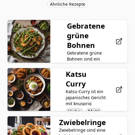
Ähnliche Rezepte
Gebratene
grüne
Bohnen
Gebratene grüne
Bohnen sind ein
köstliches und
knuspriges
Katsu
Grüne
Gericht, bei dem
Bohnen
Curry
frische grüne
Bohnen in einer
Mehl
Ei
Katsu-Curry ist ein
Mischung aus
japanisches Gericht
Brösel
Mehl, Ei und
mit knusprig
Paniermehl
Pflanzenöl
paniertem
Huhn
Mehl
gewälzt und dann
Hühnchen, das mit
Salz
goldbraun frittiert
Zwiebelringe
Ei
einer herzhaften
werden. Das
Currysoße serviert
Pfeffer
Zwiebelringe sind eine
Panko
Ergebnis ist ein
wird. Das