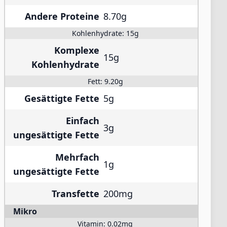
Andere Proteine
8.70g
Kohlenhydrate:
15g
Komplexe
15g
Kohlenhydrate
Fett:
9.20g
Gesättigte Fette
5g
Einfach
3g
ungesättigte Fette
Mehrfach
1g
ungesättigte Fette
Transfette
200mg
Mikro
Vitamin:
0.02mg