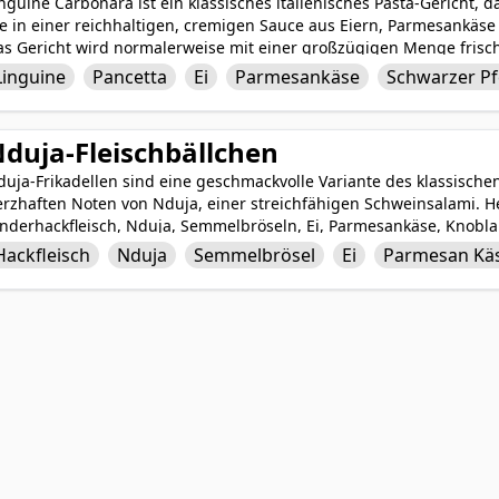
nguine Carbonara ist ein klassisches italienisches Pasta-Gericht, 
ie in einer reichhaltigen, cremigen Sauce aus Eiern, Parmesankäs
as Gericht wird normalerweise mit einer großzügigen Menge fris
er jedem Biss eine würzige Note verleiht. Linguine Carbonara ist
Linguine
Pancetta
Ei
Parmesankäse
Schwarzer Pf
hlzeit, die herzhafte und cremige Aromen für ein köstliches kulin
duja-Fleischbällchen
duja-Frikadellen sind eine geschmackvolle Variante des klassisch
erzhaften Noten von Nduja, einer streichfähigen Schweinsalami. H
nderhackfleisch, Nduja, Semmelbröseln, Ei, Parmesankäse, Knoblau
ikadellen ein einzigartiges und köstliches Geschmackserlebnis. Di
Hackfleisch
Nduja
Semmelbrösel
Ei
Parmesan Kä
chärfe und Fülle, während die anderen Zutaten zusammenkommen,
ikadelle zu kreieren. Ob als Hauptgericht mit Pasta serviert oder
duja-Frikadellen werden mit ihren kräftigen und verlockenden Ar