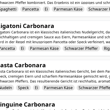
hwarzen Pfeffer kombiniert. Das Ergebnis ist ein üppiges und sch
uch tröstlich ist. Die Kombination aus herzhaftem Pancetta und c
Spaghetti
Pancetta
Ei
Parmesan Käse
Schwarzer 
chafft eine befriedigende und verwöhnende Mahlzeit, die einfach 
liebte Rezept wird für seine reichen Aromen und seinen tröstlich
igatoni Carbonara
gatoni Carbonara ist ein klassisches italienisches Nudelgericht, d
eichhaltigen und cremigen Sauce aus Eiern, Parmesankäse und schw
rd in der Regel mit knusprigem Pancetta oder Speck verfeinert, w
eschmackstiefe verleiht. Die Kombination aus rauchigem Pancetta,
Pancetta
Ei
Parmesan Käse
Schwarzer Pfeffer
Rig
gatoni ergibt eine tröstliche und zufriedenstellende Mahlzeit, die
gatoni Carbonara ist ein beliebtes Nudelgericht, das die köstliche
rkörpert.
asta Carbonara
sta Carbonara ist ein klassisches italienisches Gericht, bei dem 
peck, cremigen Eiern und scharfem Parmesankäse gemischt wird,
hwarzen Pfeffers. Das resultierende Gericht ist reichhaltig, aroma
erfekten Balance von salzigen, herzhaften und cremigen Elemente
Nudeln
Speck
Ei
Parmesan Käse
Schwarzer Pfeff
rgnügen, Pasta Carbonara ist ein beliebter Favorit für Pastaliebha
stlichen Mahlzeit suchen.
inguine Carbonara