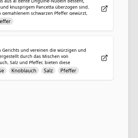
das aus al dente Linguine-Nudeln besteht,
e und knusprigem Pancetta überzogen sind.
ch gemahlenem schwarzen Pfeffer gewürzt,
 eine wohlschmeckende und befriedigende
effer
arisches Erlebnis kombiniert.
en Gerichts und vereinen die würzigen und
ergestellt durch das Mischen von
ch, Salz und Pfeffer, bieten diese
e Nduja verleiht dem Ganzen eine leichte
se
Knoblauch
Salz
Pfeffer
 um eine saftige und perfekt gewürzte
 als herzhafter Appetithappen genossen,
omen sicher beeindrucken.