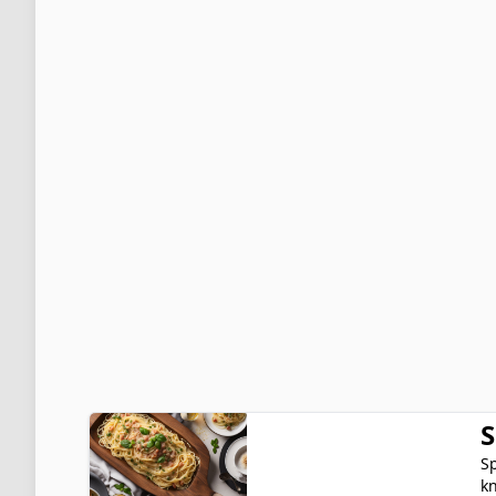
S
Sp
k