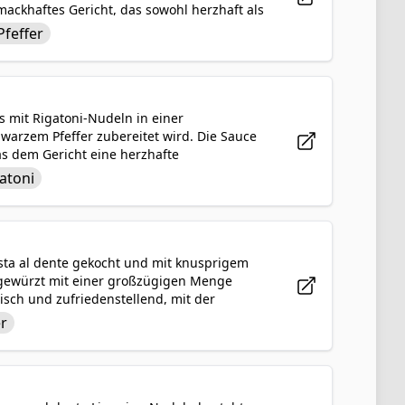
mackhaftes Gericht, das sowohl herzhaft als
remiger Sauce umhüllt jede Nudel und
Pfeffer
und dennoch anspruchsvoll ist. Dieses
en Charme geliebt.
as mit Rigatoni-Nudeln in einer
arzem Pfeffer zubereitet wird. Die Sauce
as dem Gericht eine herzhafte
 cremiger Eiersauce und al dente gekochten
atoni
 sowohl einfach als auch verwöhnend ist.
 Einfachheit der italienischen Küche
Pasta al dente gekocht und mit knusprigem
 gewürzt mit einer großzügigen Menge
tisch und zufriedenstellend, mit der
n. Ein einfaches, aber verwöhnendes
er
ber, die nach einer tröstlichen und