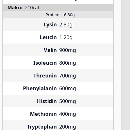
Makro
:
210cal
Protein:
16.80g
Lysin
2.80g
Leucin
1.20g
Valin
900mg
Isoleucin
800mg
Threonin
700mg
Phenylalanin
600mg
Histidin
500mg
Methionin
400mg
Tryptophan
200mg