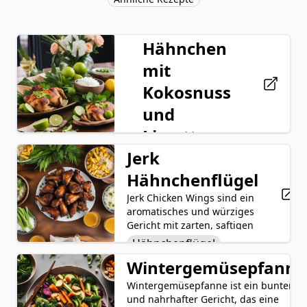
Hähnchen
mit
Kokosnuss
und
Limette
Jerk
Kokosnuss-Limetten-
Huhn ist ein
Hähnchenflügel
köstliches und
geschmackvolles
Jerk Chicken Wings sind ein
Hähnchenbrust
Gericht, das zartes
aromatisches und würziges
Kokosmilch
Hühnerbrustfleisch
Gericht mit zarten, saftigen
mit cremiger
Hühnerflügeln, die in einer
Hähnchenflügel
Limettensaft
Kokosmilch,
Mischung aus Jerk-
Wintergemüsepfanne
spritzigem
Jamaika-Marinade
Knoblauch
Gewürzen, Sojasauce,
Limettensaft,
braunem Zucker, Olivenöl,
Wintergemüsepfanne ist ein bunter
Sojasoße
Sojasoße
aromatischem
Knoblauch, Ingwer und
und nahrhafter Gericht, das eine
Knoblauch,