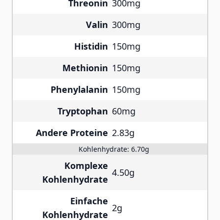
Threonin
300mg
Valin
300mg
Histidin
150mg
Methionin
150mg
Phenylalanin
150mg
Tryptophan
60mg
Andere Proteine
2.83g
Kohlenhydrate:
6.70g
Komplexe
4.50g
Kohlenhydrate
Einfache
2g
Kohlenhydrate