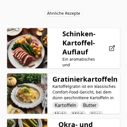
Ähnliche Rezepte
Schinken-
Kartoffel-
Auflauf
Ein aromatisches
und
wohlschmeckendes
Gericht, der
Gratinierkartoffeln
Schinken
Schinken-Kartoffel-
Kartoffelgratin ist ein klassisches
Kartoffel
Auflauf ist eine
Comfort-Food-Gericht, bei dem
befriedigende
Käse
Milch
dünn geschnittene Kartoffeln in
Mahlzeit, die aus
Schichten mit einer cremigen
Schichten von
Kartoffeln
Mehl
Butter
Sauce aus Butter, Mehl, Milch,
dünn
Mehl
Butter
Milch
Käse
Käse, Salz und Pfeffer geschichtet
geschnittenen
werden. Das Gericht wird
Kartoffeln,
Okra- und
Salz
Zwiebel
Pfeffer
gebacken, bis die Kartoffeln