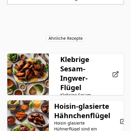
Ähnliche Rezepte
Klebrige
Sesam-
Ingwer-
Flügel
Klebrige Sesam-
Ingwer-Flügel sind
Hoisin-glasierte
ein köstliches und
aromatisches
Hähnchenflügel
Hähnchenflügel
Gericht, das zarte
Hoisin glasierte
Sojasoße
Hühnerflügel mit
Hühnerflügel sind ein
einer klebrigen