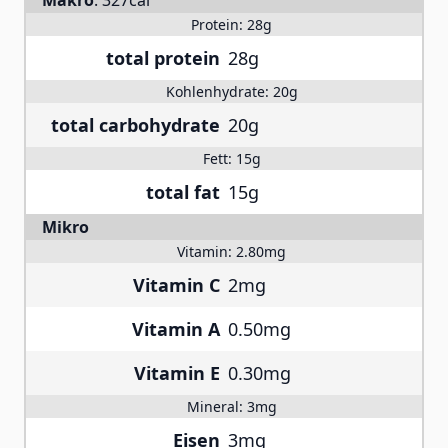
Makro
:
327cal
Protein:
28g
total protein
28g
Kohlenhydrate:
20g
total carbohydrate
20g
Fett:
15g
total fat
15g
Mikro
Vitamin:
2.80mg
Vitamin C
2mg
Vitamin A
0.50mg
Vitamin E
0.30mg
Mineral:
3mg
Eisen
3mg