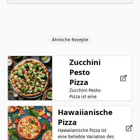
Ähnliche Rezepte
Zucchini
Pesto
Pizza
Zucchini-Pesto-
Pizza ist eine
köstliche und
einzigartige
Hawaiianische
Zucchini
Abwandlung des
Pizza
Pesto
traditionellen
italienischen
Hawaiianische Pizza ist
Mozzarella
Gerichts. Diese
eine beliebte Variation des
Käse