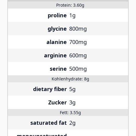
Protein:
3.60g
proline
1g
glycine
800mg
alanine
700mg
arginine
600mg
serine
500mg
Kohlenhydrate:
8g
dietary fiber
5g
Zucker
3g
Fett:
3.55g
saturated fat
2g