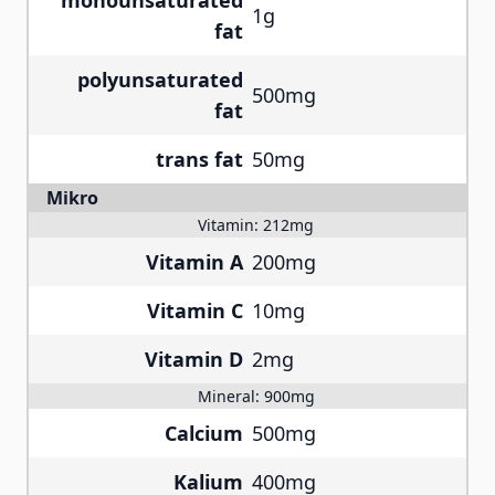
monounsaturated
1g
fat
polyunsaturated
500mg
fat
trans fat
50mg
Mikro
Vitamin:
212mg
Vitamin A
200mg
Vitamin C
10mg
Vitamin D
2mg
Mineral:
900mg
Calcium
500mg
Kalium
400mg