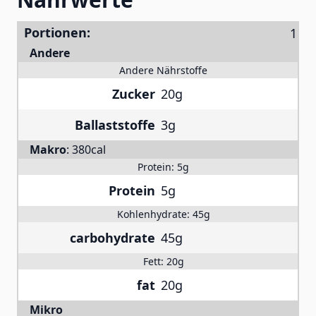
Portionen:
Andere
Andere Nährstoffe
Zucker
20g
Ballaststoffe
3g
Makro
:
380cal
Protein:
5g
Protein
5g
Kohlenhydrate:
45g
carbohydrate
45g
Fett:
20g
fat
20g
Mikro