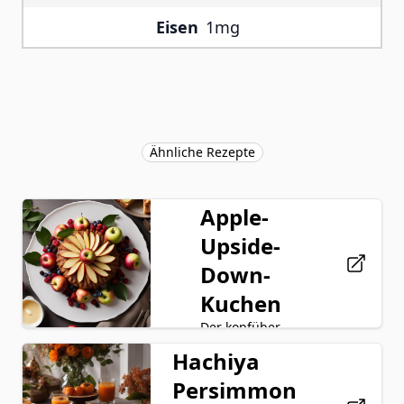
Eisen
1mg
Ähnliche Rezepte
Apple-
Upside-
Down-
Kuchen
Der kopfüber
gebackene
Hachiya
Apfelkuchen ist ein
köstliches Dessert,
Persimmon
Äpfel
das eine Schicht