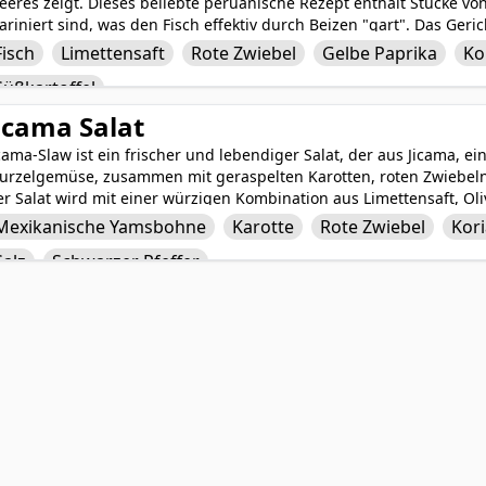
eres zeigt. Dieses beliebte peruanische Rezept enthält Stücke vo
riniert sind, was den Fisch effektiv durch Beizen "gart". Das Ger
s gewürfelten roten Zwiebeln, würzigen Aji-Amarillo-Paprika, duf
Fisch
Limettensaft
Rote Zwiebel
Gelbe Paprika
Ko
rfeinert. Serviert mit süßem Mais, zarten Süßkartoffeln und knus
Süßkartoffel
eviche eine köstliche Balance aus Texturen und Aromen, die es zu
ericht machen, das in Peru und darüber hinaus genossen wird.
icama Salat
cama-Slaw ist ein frischer und lebendiger Salat, der aus Jicama, 
urzelgemüse, zusammen mit geraspelten Karotten, roten Zwiebel
r Salat wird mit einer würzigen Kombination aus Limettensaft, Ol
ngemacht, was ihm eine spritzige und geschmackvolle Note verleih
Mexikanische Yamsbohne
Karotte
Rote Zwiebel
Kor
t perfekt für ein Sommer-BBQ, Picknick oder als leichtes und gesun
Salz
Schwarzer Pfeffer
ine herrliche Mischung aus Texturen und Geschmacksrichtungen, 
ssen.