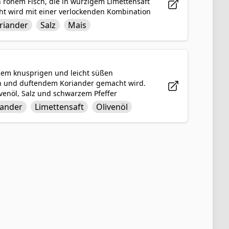
n rohem Fisch, die in würzigem Limettensaft
icht wird mit einer verlockenden Kombination
tendem Koriander und einer Prise Salz
riander
Salz
Mais
prigen Maiskörnern bietet peruanisches
 einem erfrischenden und befriedigenden
einem knusprigen und leicht süßen
n und duftendem Koriander gemacht wird.
ivenöl, Salz und schwarzem Pfeffer
t. Dieses bunte und erfrischende Gericht
iander
Limettensaft
Olivenöl
des Beilagen zu jeder Mahlzeit. Es bietet
die Ihre Geschmacksnerven mehr wollen