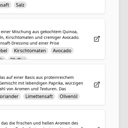
ltem Fleisch, Fischtacos oder einfach nur
nsaft
Salz
ische Variante der traditionellen Salsa, die
it einer Mischung aus gekochtem Quinoa,
ln, Kirschtomaten und cremiger Avocado.
nsaft-Dressing und einer Prise
eser bunte und geschmackvolle Salat ist
ebel
Kirschtomaten
Avocado
as ihn zu einer köstlichen und sättigenden
lz
Pfeffer
n oder als gesunde Mittagsoption geeignet
das auf einer Basis aus proteinreichem
Gemischt mit lebendigen Paprika, würzigen
lzahl von Aromen und Texturen. Das
Olivenöl und duftendem Kreuzkümmel,
oriander
Limettensaft
Olivenöl
r Kombination aus gesunden Zutaten und
nd schmackhafte Option für ein leichtes
, das die frischen und hellen Aromen des