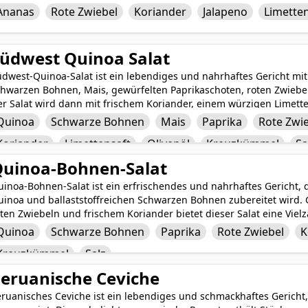
rzigen Aromen, die gut zu einer Vielzahl von Gerichten wie gegril
Ananas
Rote Zwiebel
Koriander
Jalapeno
Limette
t Tortilla-Chips genossen werden. Es ist eine erfrischende und trop
des Gericht aufhellt.
üdwest Quinoa Salat
üdwest-Quinoa-Salat ist ein lebendiges und nahrhaftes Gericht m
chwarzen Bohnen, Mais, gewürfelten Paprikaschoten, roten Zwiebe
r Salat wird dann mit frischem Koriander, einem würzigen Limette
euzkümmel, Salz und Pfeffer für zusätzliche Aromen vermischt. Di
Quinoa
Schwarze Bohnen
Mais
Paprika
Rote Zwi
ich an Protein, Ballaststoffen und lebenswichtigen Nährstoffen, w
Koriander
Limettensaft
Olivenöl
Kreuzkümmel
Sa
ahlzeit oder Beilage macht, die perfekt für Sommerveranstaltunge
t.
uinoa-Bohnen-Salat
inoa-Bohnen-Salat ist ein erfrischendes und nahrhaftes Gericht, 
uinoa und ballaststoffreichen Schwarzen Bohnen zubereitet wird. 
ten Zwiebeln und frischem Koriander bietet dieser Salat eine Vie
ressing, hergestellt aus spritzigem Limettensaft, aromatischem 
Quinoa
Schwarze Bohnen
Paprika
Rote Zwiebel
K
erleiht dem Gericht einen hellen und herzhaften Touch. Mit seine
Kreuzkümmel
Salz
räftigen Aromen ist der Quinoa-Bohnen-Salat eine befriedigende u
ittagessen oder Beilagen.
eruanische Ceviche
eruanisches Ceviche ist ein lebendiges und schmackhaftes Gericht