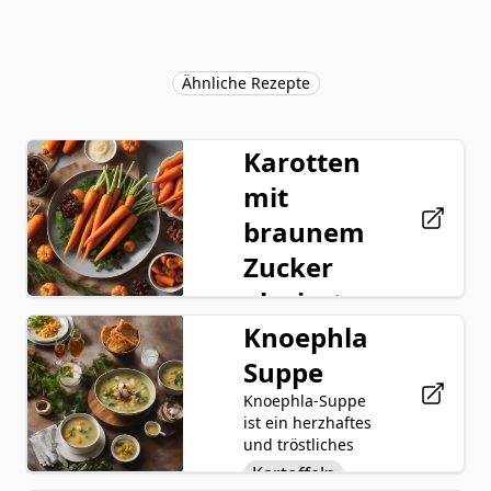
Ähnliche Rezepte
Karotten
mit
braunem
Zucker
glasiert
Knoephla
Braune Zucker
glasierte Karotten
Suppe
sind ein köstliches
Beilagengericht,
Knoephla-Suppe
Karotten
bei dem zarte
ist ein herzhaftes
Brauner
Karotten gekocht
und tröstliches
werden, bis sie
Zucker
Gericht, das aus
Kartoffeln
gerade weich sind,
der deutsch-