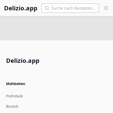
Suchen
Delizio.app
Hau
Fusszeile
Delizio.app
Mahlzeiten
Frühstück
Brunch